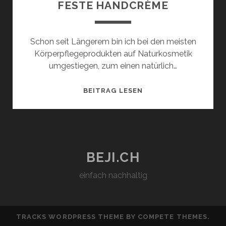
FESTE HANDCRÈME
Schon seit Längerem bin ich bei den meisten
Körperpflegeprodukten auf Naturkosmetik
umgestiegen, zum einen natürlich…
FESTE
BEITRAG LESEN
HANDCRÈME
BEJI.CH
einfach nachhaltig
TRACKS WORDPRESS THEME
BY COMPETE THEMES.